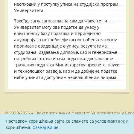
неопходни у поступку уписа на студијски програм
Универзитета.
Такође, сагласан/сагласна сам да Факултет и
Универзитет могу ове податке да унесу у
електронску базу података и периодично
ажурирају за потребе ефикасног вођења законом
прописане евиденције о упису, резултатима
студирања, издавања дипломе, као и генерисање
потребних статистичких података, достављање
тражених података Министарству просвете, науке
и технолошког развоја, као и да добијене податке
неће учинити доступним неовлашћеним лицима.
© 2020-2026 – Електротехнички факултет Универзитета у Бео
Наставком коришћења сајта се слажете са условима
Затвори
коришћења.
Сазнај више
.