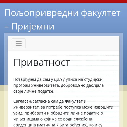
Пољопривредни факултет
– Пријемни
Приватност
Потврђујем да сам у циљу уписа на студијски
програм Универзитета, добровољно дао/дала
своје личне податке.
Сагласан/сагласна сам да Факултет и
Универзитет, за потребе поступка може извршити
увид, прибавити и обрадити личне податке о
чињеницама о којима се води службена
евиденција (матична књига рођених), који су